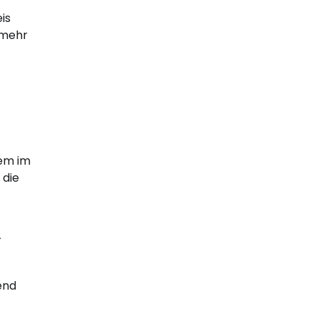
is
 mehr
lem im
 die
r
end