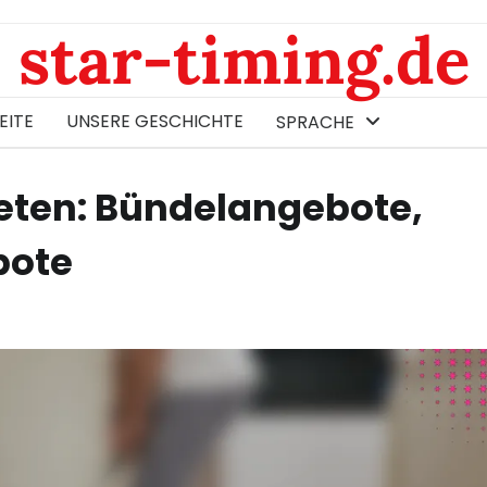
star-timing.de
EITE
UNSERE GESCHICHTE
SPRACHE
keten: Bündelangebote,
bote