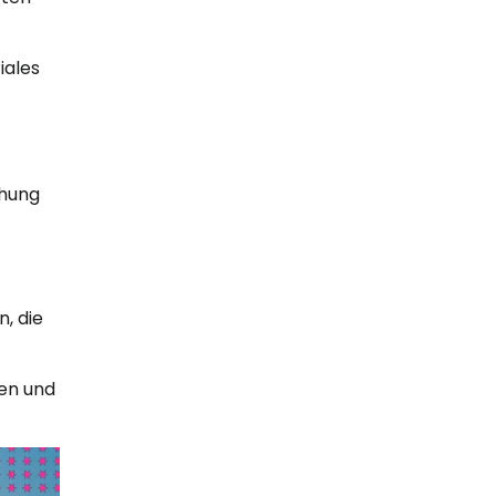
iales
chung
, die
nen und