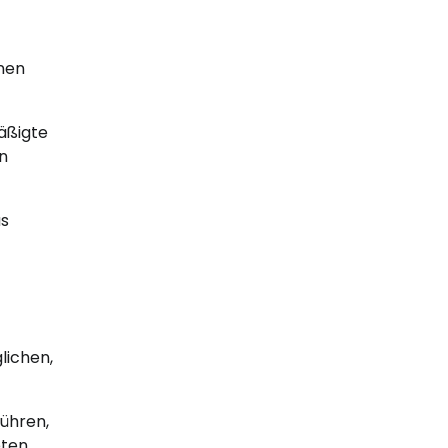
nnen
mäßigte
en
as
lichen,
ühren,
eten